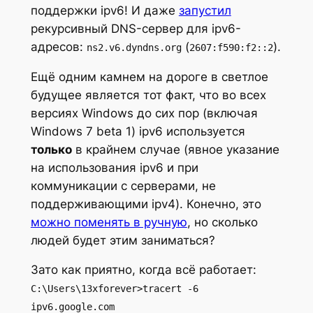
поддержки ipv6! И даже
запустил
рекурсивный DNS-сервер для ipv6-
адресов:
(
).
ns2.v6.dyndns.org
2607:f590:f2::2
Ещё одним камнем на дороге в светлое
будущее является тот факт, что во всех
версиях Windows до сих пор (включая
Windows 7 beta 1) ipv6 используется
только
в крайнем случае (явное указание
на использования ipv6 и при
коммуникации с серверами, не
поддерживающими ipv4). Конечно, это
можно поменять в ручную
, но сколько
людей будет этим заниматься?
Зато как приятно, когда всё работает:
C:\Users\13xforever>tracert -6
ipv6.google.com