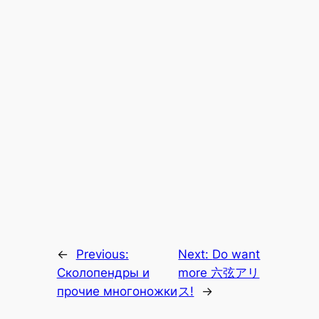
←
Previous:
Next:
Do want
Сколопендры и
more 六弦アリ
прочие многоножки
ス!
→