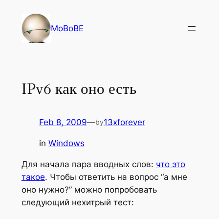
Skip
to
MoBoBE
content
IPv6 как оно есть
Feb 8, 2009
—
13xforever
by
in
Windows
Для начала пара вводных слов:
что это
такое
. Чтобы ответить на вопрос “а мне
оно нужно?” можно попробовать
следующий нехитрый тест: