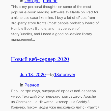
in
Обзоры
, 
Разное
This is my personal thoughts on some of the most
popular e-book reading software available on iPad for
a niche use case like mine. I buy a lot of ePubs from
3rd-party store fronts (most people probably heard of
Humble Books Bundle, and maybe even of
StoryBundle), and I need a good on-device library
management…
Новый веб-сервер 2020
Jun 13, 2020
—
13xforever
by
in
Разное
Прошло три года, очередной проект веб-сервера
умер. Текущий блог пережил миграцию с Apache
на Cherokee, на Hiawatha, и теперь на Caddy2.
Конечно, пиком моды уже несколько лет считается