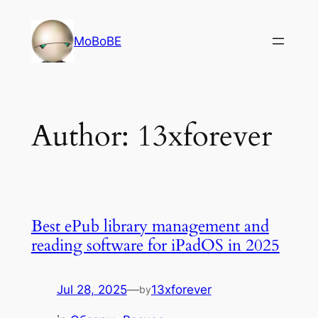
Skip
to
MoBoBE
content
Author:
13xforever
Best ePub library management and
reading software for iPadOS in 2025
Jul 28, 2025
—
13xforever
by