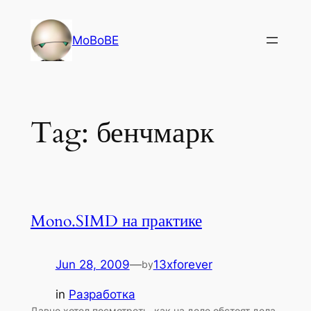
Skip
to
MoBoBE
content
Tag:
бенчмарк
Mono.SIMD на практике
Jun 28, 2009
—
13xforever
by
in
Разработка
Давно хотел посмотреть, как на деле обстоят дела