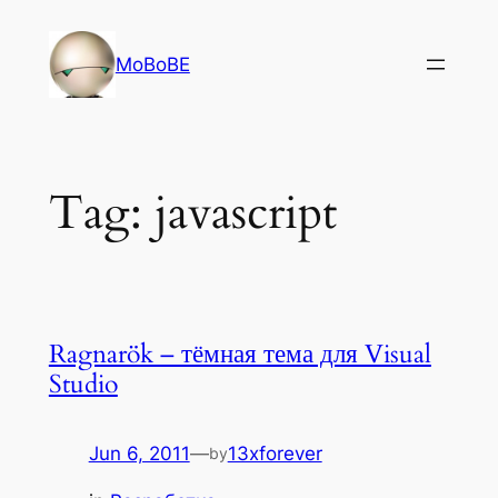
Skip
to
MoBoBE
content
Tag:
javascript
Ragnarök – тёмная тема для Visual
Studio
Jun 6, 2011
—
13xforever
by