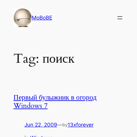
Skip
to
MoBoBE
content
Tag:
поиск
Первый булыжник в огород
Windows 7
Jun 22, 2009
—
13xforever
by