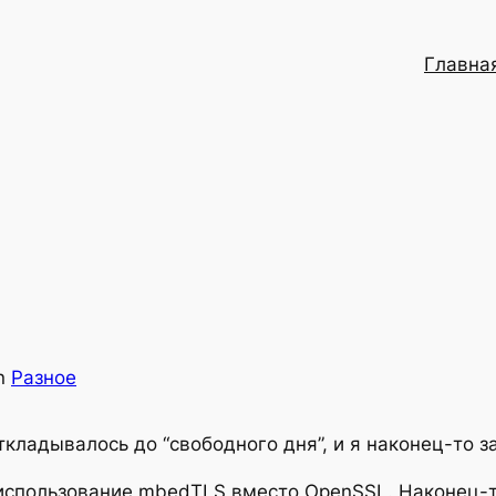
Главна
in
Разное
ткладывалось до “свободного дня”, и я наконец-то 
использование mbedTLS вместо OpenSSL. Наконец-