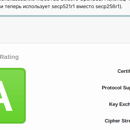
ми теперь использует
secp521r1
вместо secp256r1).