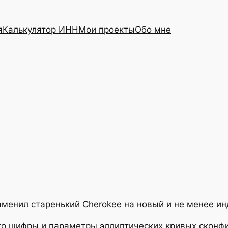
я
Калькулятор ИНН
Мои проекты
Обо мне
заменил старенький Cherokee на новый и не менее и
то шифры и параметры эллиптических кривых сконф