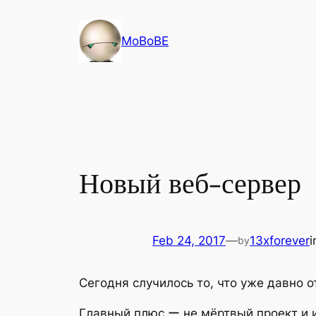
Skip
to
MoBoBE
content
Новый веб-сервер
Feb 24, 2017
—
13xforever
by
Сегодня случилось то, что уже давно о
Главный плюс ー не мёртвый проект и 