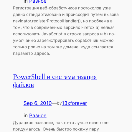
in
Разное
Регистрация веб-обработчиков протоколов уже
давно стандартизована и происходит путём вызова
navigator.registerProtocolHandler(), но проблема в
том, что в современных версиях Firefox a) нельзя
использовать JavaScript в строке запроса и b) по-
умолчанию зарегистрировать обработчик можно
только ровно на том же домене, куда ссылается
параметр адреса.
PowerShell и систематизация
файлов
Sep 6, 2010
—
13xforever
by
in
Разное
Дурацкое название, но что-то лучше ничего не
придумалось. Очень быстро покажу пару