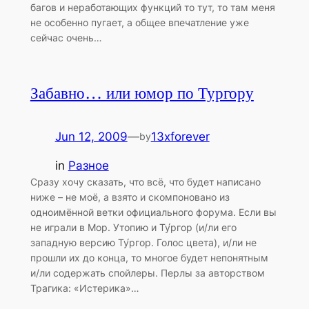
багов и неработающих функций то тут, то там меня
не особенно пугает, а общее впечатление уже
сейчас очень…
Забавно… или юмор по Тургору
Jun 12, 2009
—
13xforever
by
in
Разное
Сразу хочу сказать, что всё, что будет написано
ниже – не моё, а взято и скомпоновано из
одноимённой ветки официального форума. Если вы
не играли в Мор. Утопию и Ту́ргор (и/ли его
западную версию Ту́ргор. Голос цвета), и/ли не
прошли их до конца, то многое будет непонятным
и/ли содержать спойлеры. Перлы за авторством
Трагика: «Истерика»…