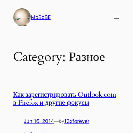
Skip
to
MoBoBE
content
Category:
Разное
Как зарегистрировать Outlook.com
в Firefox и другие фокусы
Jun 16, 2014
—
13xforever
by