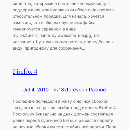
скриптов, которыми я постоянно пользуюсь для
поддержания моей коллекции обоев с deviantArt в
относительном порядке. Для начала, хочется
заметить, что в общем случае имя файла
генерируется сервером в виде
my_picture_s_name_by_awesome_me.jpg, т.е.
название + by + имя пользователя, приведённое к
виду, пригодному для сохранения…
Firefox 4
Jul 4, 2010
—
13xforever
in
Разное
by
Последние полнедели я живу с ночной сборкой
того, что к концу года выйдет под именем Firefox 4.
Поскольку буквально на днях должен состояться
релиз первой публичной беты, я решился перейти
на ночные сборки вместо стабильной версии. Пара