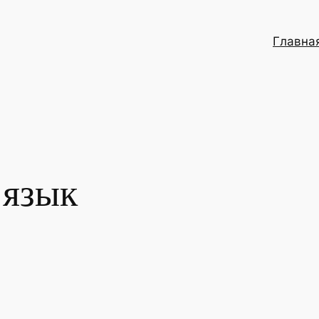
Главна
 язык