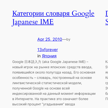
Категории словаря Google
Japanese IME
Apr 25, 2010
—
by
13xforever
in
Япония
Google 日本語入力 (aka Google Japanese IME) –
К
новый игрок на рынке японских средств ввода,
S
появившийся около полугода назад. Его основная
я
особенность – словарь, построенный на основе
К
лингвистической статистической модели,
г
полученной Google на основе всей
Э
индексированной на данный момент информации
б
в Интернете. На практике это означает более
П
высокий процент “угадывания” ввода