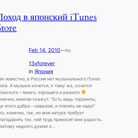
Поход в японский iTunes
Store
Feb 14, 2010
—
by
13xforever
in
Япония
ак известно, в России нет музыкального iTunes
tore. А музыки хочется; к тому же, хочется
понского – много, хорошего и разного
онечно, многие скажут: “Есть ведь торренты,
де этого добра – навалом; и платить не надо!”
то, конечно, так, но моя натура требует
лагодарить тех, чей труд приносит мне радость.
оэтому недолго думая я…