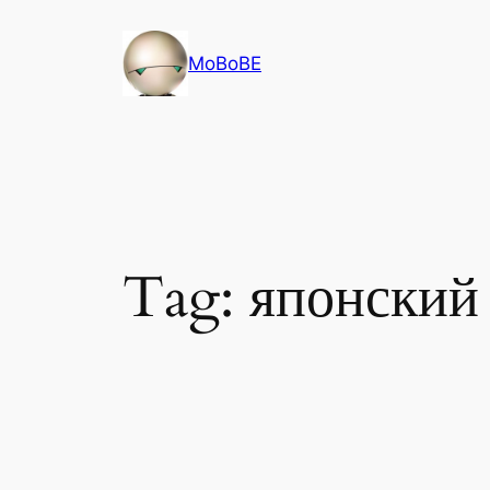
Skip
to
MoBoBE
content
Tag:
японский