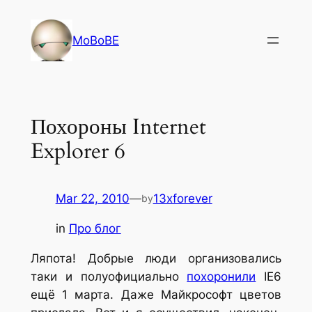
Skip
to
MoBoBE
content
Похороны Internet
Explorer 6
Mar 22, 2010
—
13xforever
by
in
Про блог
Ляпота! Добрые люди организовались
таки и полуофициально
похоронили
IE6
ещё 1 марта. Даже Майкрософт цветов