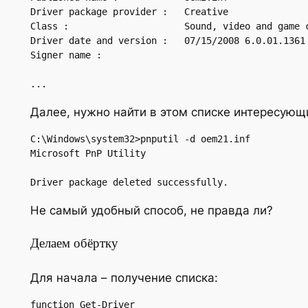
Driver package provider :   Creative

Class :                     Sound, video and game c
Driver date and version :   07/15/2008 6.0.01.1361

Signer name :

...
Далее, нужно найти в этом списке интересующи
C:\Windows\system32>pnputil -d oem21.inf

Microsoft PnP Utility

Driver package deleted successfully.
Не самый удобный способ, не правда ли?
Делаем обёртку
Для начала – получение списка:
function Get-Driver
