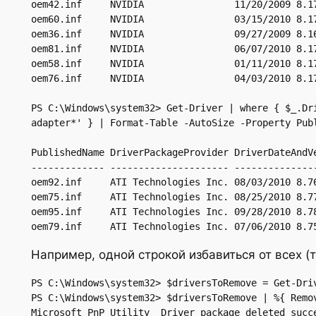
oem42.inf     NVIDIA                11/20/2009 8.17
oem60.inf     NVIDIA                03/15/2010 8.17
oem36.inf     NVIDIA                09/27/2009 8.16
oem81.inf     NVIDIA                06/07/2010 8.17
oem58.inf     NVIDIA                01/11/2010 8.17
oem76.inf     NVIDIA                04/03/2010 8.17
PS C:\Windows\system32> Get-Driver | where { $_.Dr
adapter*' } | Format-Table -AutoSize -Property Publ
PublishedName DriverPackageProvider DriverDateAndVe
------------- --------------------- ---------------
oem92.inf     ATI Technologies Inc. 08/03/2010 8.76
oem75.inf     ATI Technologies Inc. 08/25/2010 8.77
oem95.inf     ATI Technologies Inc. 09/28/2010 8.78
oem79.inf     ATI Technologies Inc. 07/06/2010 8.7
Например, одной строкой избавиться от всех (
PS C:\Windows\system32> $driversToRemove = Get-Dri
PS C:\Windows\system32> $driversToRemove | %{ Remov
Microsoft PnP Utility  Driver package deleted succe