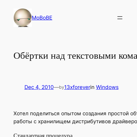
Skip
to
MoBoBE
content
Обёртки над текстовыми кома
Dec 4, 2010
—
13xforever
in
Windows
by
Хотел поделиться опытом создания простой о
работы с хранилищем дистрибутивов драйверо
Стандартная процедура