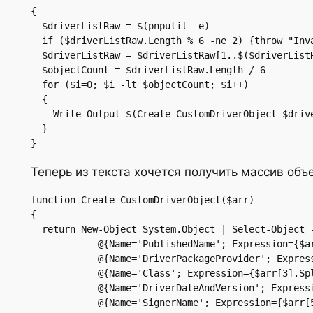
{

  $driverListRaw = $(pnputil -e)

  if ($driverListRaw.Length % 6 -ne 2) {throw "Inva
  $driverListRaw = $driverListRaw[1..$($driverListR
  $objectCount = $driverListRaw.Length / 6

  for ($i=0; $i -lt $objectCount; $i++)

  {

    Write-Output $(Create-CustomDriverObject $drive
  }

}
Теперь из текста хочется получить массив объе
function Create-CustomDriverObject($arr)

{

  return New-Object System.Object | Select-Object -
            @{Name='PublishedName'; Expression={$ar
            @{Name='DriverPackageProvider'; Express
            @{Name='Class'; Expression={$arr[3].Spl
            @{Name='DriverDateAndVersion'; Expressi
            @{Name='SignerName'; Expression={$arr[5