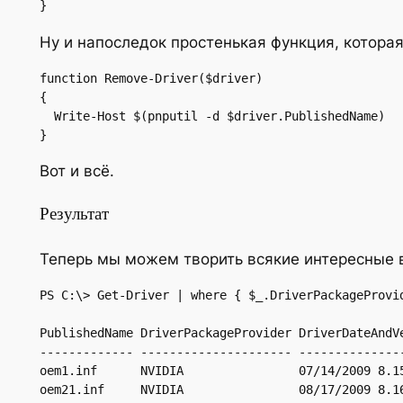
}
Ну и напоследок простенькая функция, которая
function Remove-Driver($driver)

{

  Write-Host $(pnputil -d $driver.PublishedName)

}
Вот и всё.
Результат
Теперь мы можем творить всякие интересные 
PS C:\> Get-Driver | where { $_.DriverPackageProvi
PublishedName DriverPackageProvider DriverDateAndVe
------------- --------------------- ---------------
oem1.inf      NVIDIA                07/14/2009 8.15
oem21.inf     NVIDIA                08/17/2009 8.16