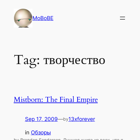
Skip
to
MoBoBE
content
Tag:
творчество
Mistborn: The Final Empire
Sep 17, 2009
—
13xforever
by
in
Обзоры
by Brandon Sanderson. Лучшая книга из всех, что я