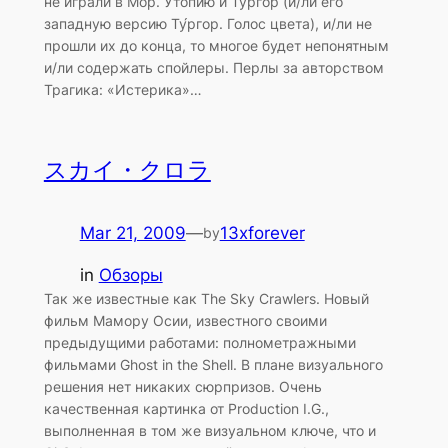
не играли в Мор. Утопию и Ту́ргор (и/ли его
западную версию Ту́ргор. Голос цвета), и/ли не
прошли их до конца, то многое будет непонятным
и/ли содержать спойлеры. Перлы за авторством
Трагика: «Истерика»…
スカイ・クロラ
Mar 21, 2009
—
13xforever
by
in
Обзоры
Так же известные как The Sky Crawlers. Новый
фильм Мамору Осии, известного своими
предыдущими работами: полнометражными
фильмами Ghost in the Shell. В плане визуального
решения нет никаких сюрпризов. Очень
качественная картинка от Production I.G.,
выполненная в том же визуальном ключе, что и