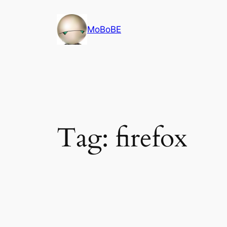
Skip
to
MoBoBE
content
Tag:
firefox